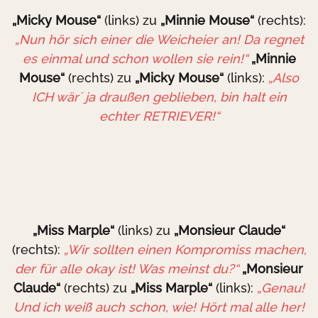
„Micky Mouse“
(links) zu
„Minnie Mouse“
(rechts):
„Nun hör sich einer die Weicheier an! Da regnet
es einmal und schon wollen sie rein!“
„Minnie
Mouse“
(rechts) zu
„Micky Mouse“
(links):
„Also
ICH wär´ ja draußen geblieben, bin halt ein
echter RETRIEVER!“
„Miss Marple“
(links) zu
„Monsieur Claude“
(rechts):
„Wir sollten einen Kompromiss machen,
der für alle okay ist! Was meinst du?“
„Monsieur
Claude“
(rechts) zu
„Miss Marple“
(links):
„Genau!
Und ich weiß auch schon, wie! Hört mal alle her!