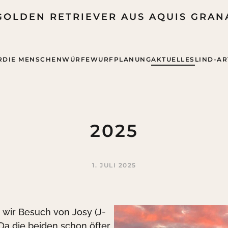
GOLDEN RETRIEVER AUS AQUIS GRAN
R
DIE MENSCHEN
WÜRFE
WURFPLANUNG
AKTUELLES
LIND-A
2025
1. JULI 2025
 wir Besuch von Josy (J-
 Da die beiden schon öfter