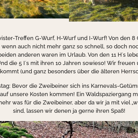
ster-Treffen G-Wurf, H-Wurf und I-Wurf! Von den 8 G
nd, wenn auch nicht mehr ganz so schnell, so doch no
eiden anderen waren im Urlaub. Von den 11 H´s leben 
 Und die 5 I´s mit ihren 10 Jahren sowieso! Wir freue
 kommt (und ganz besonders über die älteren Herrsc
tag: Bevor die Zweibeiner sich ins Karnevals-Getüm
h auf unsere Kosten kommen! Ein Waldspaziergang mi
ehr was für die Zweibeiner, aber da wir ja mit viel „wi
sind, lassen wir denen ja gerne ihren Spaß!