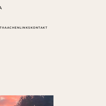
A
RT®AACHEN
LINKS
KONTAKT